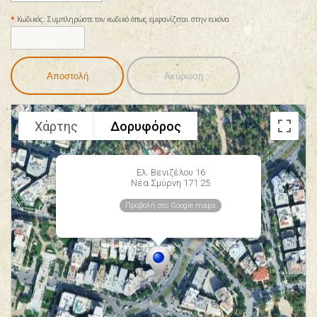
*
Κωδικός:
Συμπληρώστε τον κωδικό όπως εμφανίζεται στην εικόνα
Χάρτης
Δορυφόρος
Ελ. Βενιζέλου 16
Νέα Σμύρνη 171 25
Προβολή στο Google maps